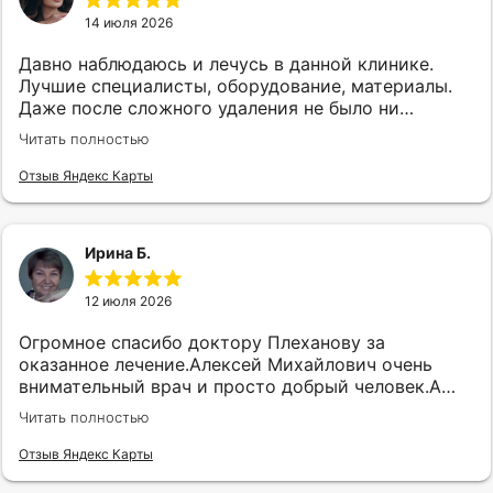
14 июля 2026
Давно наблюдаюсь и лечусь в данной клинике.
Лучшие специалисты, оборудование, материалы.
Даже после сложного удаления не было ни
опухлостей, ни синяков, ни проблем с поеданием
Читать полностью
пищи. Безгранично благодарна. Доверяю свои
зубки только в их руки.
Отзыв Яндекс Карты
Ирина Б.
12 июля 2026
Огромное спасибо доктору Плеханову за
оказанное лечение.Алексей Михайлович очень
внимательный врач и просто добрый человек.А
человеческий фактор имеет большое
Читать полностью
значение.Мне было запломбировано четыре зуба.Я
очень довольна.И ещё большой плюс то,что
Отзыв Яндекс Карты
Алексей Михайлович использует современное