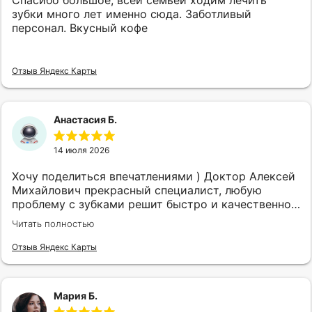
Спасибо большое, всей семьёй ходим лечить
зубки много лет именно сюда. Заботливый
персонал. Вкусный кофе
Отзыв Яндекс Карты
Анастасия Б.
14 июля 2026
Хочу поделиться впечатлениями ) Доктор Алексей
Михайлович прекрасный специалист, любую
проблему с зубками решит быстро и качественно,
очень советую посетить клинику тем кто ищет
Читать полностью
хорошего специалиста!
Отзыв Яндекс Карты
Мария Б.